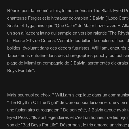
Réunis pour la première fois, le trio américain The Black Eyed 
chanteuse Fergie) et le hitmaker colombien J Balvin ("Loco Conti
Snake et Tyga, ainsi que "Que Calor" de Major Lazer avec El Al
un son à l'accent latino qui sample en version ralentie "The Rhyt
hit House 90's de Corona. Véritable tourbillon de couleurs fluos, 
bolides, évoluant dans des décors futuristes, Will.i.am, entourés d
Taboo, nous entraîne dans des chorégraphies punchy, ou tout si
plage de Miami en compagnie de J Balvin, agrémentés d'extraits 
Boys For Life".
Mais pourquoi ce choix ? Will.i.am s'explique dans un communiqué
"The Rhythm Of The Night" de Corona pour lui donner une vibe mi
une fusion afro et reggaeton." De son côté, J Balvin avoue avoir 
Eyed Peas : "Ils sont légendaires et c'est un honneur de les rejoin
son de "Bad Boys For Life". Désormais, le trio amorce un virage pl