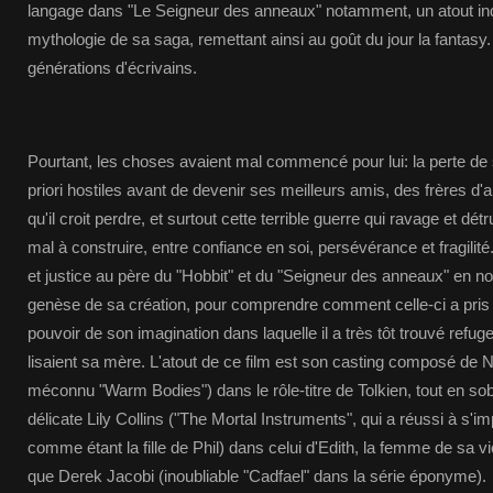
langage dans "Le Seigneur des anneaux" notamment, un atout ind
mythologie de sa saga, remettant ainsi au goût du jour la fantasy. 
générations d'écrivains.
Pourtant, les choses avaient mal commencé pour lui: la perte de
priori hostiles avant de devenir ses meilleurs amis, des frères d
qu'il croit perdre, et surtout cette terrible guerre qui ravage et détru
mal à construire, entre confiance en soi, persévérance et fragili
et justice au père du "Hobbit" et du "Seigneur des anneaux" en nou
genèse de sa création, pour comprendre comment celle-ci a pris 
pouvoir de son imagination dans laquelle il a très tôt trouvé refug
lisaient sa mère. L'atout de ce film est son casting composé de N
méconnu "Warm Bodies") dans le rôle-titre de Tolkien, tout en sobrié
délicate Lily Collins ("The Mortal Instruments", qui a réussi à s'i
comme étant la fille de Phil) dans celui d'Edith, la femme de sa vie,
que Derek Jacobi (inoubliable "Cadfael" dans la série éponyme).