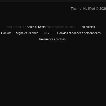
Theme: Nullified © 20
Voir le profil de
Annie et Kristel
sur le portail Overblog
Top articles
Contact
Signaler un abus
C.G.U.
Cookies et données personnelles
Préférences cookies