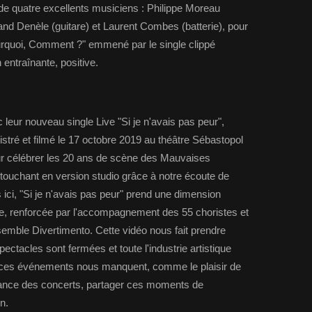
de quatre excellents musiciens : Philippe Moreau
and Denèle (guitare) et Laurent Combes (batterie), pour
ourquoi, Comment ?" emmené par le single clippé
entraînante, positive.
 leur nouveau single Live "Si je n'avais pas peur",
istré et filmé le 17 octobre 2019 au théâtre Sébastopol
our célébrer les 20 ans de scène des Mauvaises
touchant en version studio grâce à notre écoute de
ici, "Si je n'avais pas peur" prend une dimension
te, renforcée par l'accompagnement des 55 choristes et
emble Divertimento. Cette vidéo nous fait prendre
ectacles sont fermées et toute l'industrie artistique
us ces événements nous manquent, comme le plaisir de
ance des concerts, partager ces moments de
n.