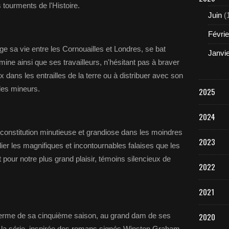
 tourments de l'Histoire.
Juin
(
Févrie
e sa vie entre les Cornouailles et Londres, se bat
Janvi
mine ainsi que ses travailleurs, n'hésitant pas à braver
x dans les entrailles de la terre ou à distribuer avec son
des mineurs.
2025
2024
econstitution minutieuse et grandiose dans les moindres
2023
ier les magnifiques et incontournables falaises que les
pour notre plus grand plaisir, témoins silencieux de
2022
2021
 terme de sa cinquième saison, au grand dam de ses
2020
 la série, inspirée des romans signés Winston Graham,