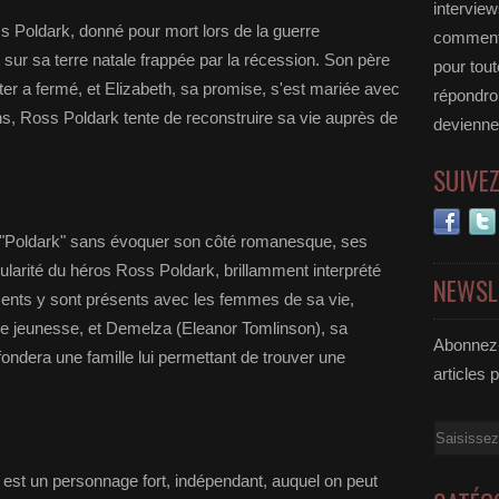
interview
ss Poldark, donné pour mort lors de la guerre
commente
sur sa terre natale frappée par la récession. Son père
pour tou
iter a fermé, et Elizabeth, sa promise, s'est mariée avec
répondro
ns, Ross Poldark tente de reconstruire sa vie auprès de
deviennen
SUIVE
ique "Poldark" sans évoquer son côté romanesque, ses
ularité du héros Ross Poldark, brillamment interprété
NEWSL
iments y sont présents avec les femmes de sa vie,
e jeunesse, et Demelza (Eleanor Tomlinson), sa
Abonnez-
ndera une famille lui permettant de trouver une
articles 
Email
est un personnage fort, indépendant, auquel on peut