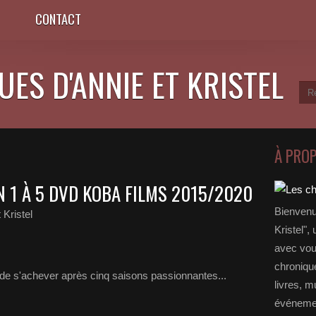
CONTACT
ES D'ANNIE ET KRISTEL
À PRO
N 1 À 5 DVD KOBA FILMS 2015/2020
Bienvenu
 Kristel
Kristel",
avec vou
chronique
t de s'achever après cinq saisons passionnantes...
livres, m
événemen