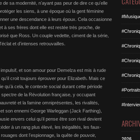
CATÉG
ce de sa modernité, n'ayant pas peur de dire ce qu'elle
protéger les siens, à une époque où la gent féminine
#Musique
 donner une descendance à leurs époux. Cela occasionne
 ses frères dont elle est restée très proche, de
#Chroniq
vorisé que Ross. Un couple vedette, ciment de la série,
clat et d'intenses retrouvailles.
#Chroniq
#Chroniq
 impulsif, et son amour pour Demelza est mis à rude
#Chroniq
u'il croit toujours éprouver pour Elizabeth. Mais ce
e qu'à cela, le contexte social durant cette période
#Portrai
le spectre de la Révolution française, y occupant
uvreté et la famine omniprésentes, les rivalités,
#Intervie
 et son ennemi George Warleggan (Jack Farthing),
usie envers celui qu'il pense être son rival devient
ARCHI
céder à un rang plus élevé, les inégalités, les faux-
 rouages dont l'espionnage, la quête de pouvoir,
2026