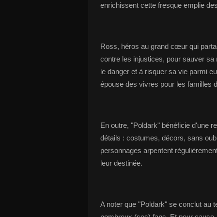
enrichissent cette fresque emplie des
Ross, héros au grand cœur qui partag
contre les injustices, pour sauver sa 
le danger et à risquer sa vie parmi eu
épouse des vivres pour les familles 
En outre, "Poldark" bénéficie d'une r
détails : costumes, décors, sans oubl
personnages arpentent régulièrement 
leur destinée.
A noter que "Poldark" se conclut au
nombreux (ses) fans. Et pour cause,