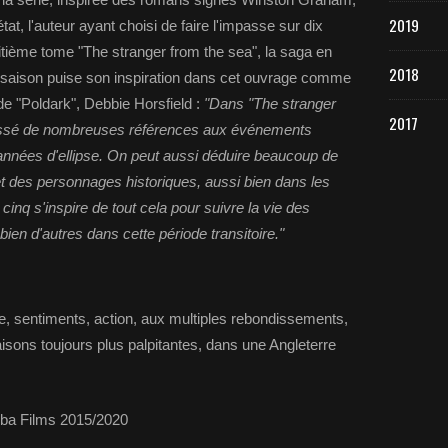
2019
tat, l'auteur ayant choisi de faire l'impasse sur dix
ième tome "The stranger from the sea", la saga en
2018
 saison puise son inspiration dans cet ouvrage comme
 de "Poldark", Debbie Horsfield :
"Dans "The stranger
2017
aissé de nombreuses références aux événements
années d'ellipse. On peut aussi déduire beaucoup de
 et des personnages historiques, aussi bien dans les
inq s'inspire de tout cela pour suivre la vie des
en d'autres dans cette période transitoire."
re, sentiments, action, aux multiples rebondissements,
isons toujours plus palpitantes, dans une Angleterre
oba Films 2015/2020