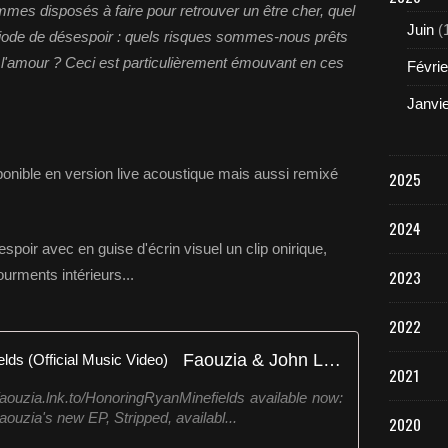
mes disposés à faire pour retrouver un être cher, quel
Juin
(
période de désespoir : quels risques sommes-nous prêts
 l'amour ? Ceci est particulièrement émouvant en ces
Févrie
Janvi
sponible en version live acoustique mais aussi remixé
2025
2024
spoir avec en guise d'écrin visuel un clip onirique,
ourments intérieurs...
2023
2022
Faouzia & John Legend - Minefields (Official Music Video)
2021
faouzia.lnk.to/HonoringRyanMinefields available now:
aouzia's new EP, Stripped, availabl...
2020