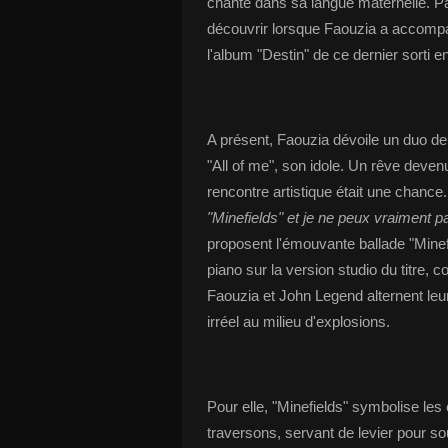
chanté dans sa langue maternelle. Par 
découvrir lorsque Faouzia a accompa
l'album "Destin" de ce dernier sorti e
A présent, Faouzia dévoile un duo de
"All of me", son idole. Un rêve deven
rencontre artistique était une chance
"Minefields" et je ne peux vraiment p
proposent l'émouvante ballade "Minefi
piano sur la version studio du titre, 
Faouzia et John Legend alternent leur
irréel au milieu d'explosions.
Pour elle, "Minefields" symbolise le
traversons, servant de levier pour s