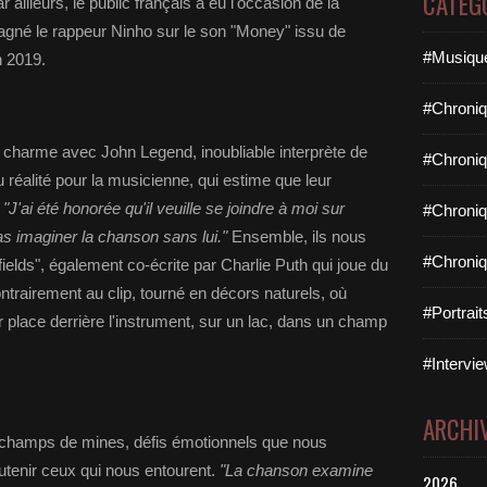
CATÉG
ailleurs, le public français a eu l'occasion de la
gné le rappeur Ninho sur le son "Money" issu de
#Musique
n 2019.
#Chroniq
 charme avec John Legend, inoubliable interprète de
#Chroniq
u réalité pour la musicienne, qui estime que leur
.
"J'ai été honorée qu'il veuille se joindre à moi sur
#Chroniq
as imaginer la chanson sans lui."
Ensemble, ils nous
#Chroniq
elds", également co-écrite par Charlie Puth qui joue du
contrairement au clip, tourné en décors naturels, où
#Portrai
 place derrière l'instrument, sur un lac, dans un champ
#Intervie
ARCHI
s champs de mines, défis émotionnels que nous
outenir ceux qui nous entourent.
"La chanson examine
2026