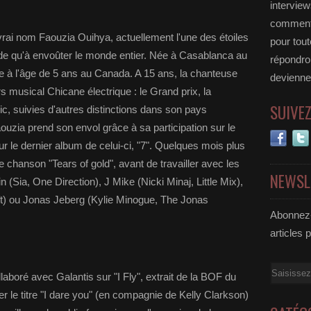
interview
commente
rai nom Faouzia Ouihya, actuellement l'une des étoiles
pour tou
e qu'à envoûter le monde entier. Née à Casablanca au
répondro
e à l'âge de 5 ans au Canada. A 15 ans, la chanteuse
deviennen
musical Chicane électrique : le Grand prix, la
SUIVE
ic, suivies d'autres distinctions dans son pays
aouzia prend son envol grâce à sa participation sur le
sur le dernier album de celui-ci, "7". Quelques mois plus
re chanson "Tears of gold", avant de travailler avec les
NEWSL
Sia, One Direction), J Mike (Nicki Minaj, Little Mix),
t) ou Jonas Jeberg (Kylie Minogue, The Jonas
Abonnez-
articles 
Email
laboré avec Galantis sur "I Fly", extrait de la BOF du
er le titre "I dare you" (en compagnie de Kelly Clarkson)