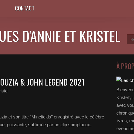
CONTACT
ES D'ANNIE ET KRISTEL
À PRO
FAOUZIA & JOHN LEGEND 2021
Bienvenu
istel
Kristel",
avec vou
chronique
ia et son titre "Minefields" enregistré avec le célèbre
livres, m
, puissante, sublimée par un clip somptueux...
événemen