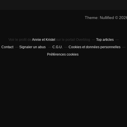
Theme: Nullified © 20
Voir le profil de
Annie et Kristel
sur le portail Overblog
Top articles
Contact
Signaler un abus
C.G.U.
Cookies et données personnelles
Préférences cookies