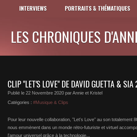
INTERVIEWS
PORTRAITS & THÉMATIQUES
LES CHRONIQUES D'ANNI
CLIP "LET'S LOVE" DE DAVID GUETTA & SIA
Publié le
22 Novembre 2020
par Annie et Kristel
Catégories :
#Musique & Clips
Pour leur nouvelle collaboration, "Let's Love" au son totalement 8
nous emmènent dans un monde rétro-futuriste et virtuel accompa
l'amour universel grâce à la technologie...