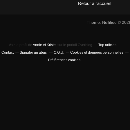
Retour à l'accueil
Theme: Nullified © 20
Voir le profil de
Annie et Kristel
sur le portail Overblog
Top articles
Contact
Signaler un abus
C.G.U.
Cookies et données personnelles
Préférences cookies