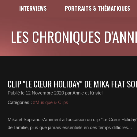
INTERVIEWS
PORTRAITS & THÉMATIQUES
LES CHRONIQUES D'ANNI
CLIP "LE CŒUR HOLIDAY" DE MIKA FEAT S
Publié le
12 Novembre 2020
par Annie et Kristel
Catégories :
#Musique & Clips
Mika et Soprano s'animent à l'occasion du clip "Le Cœur Holiday" 
de l'amitié, plus que jamais essentiels en ces temps difficiles...