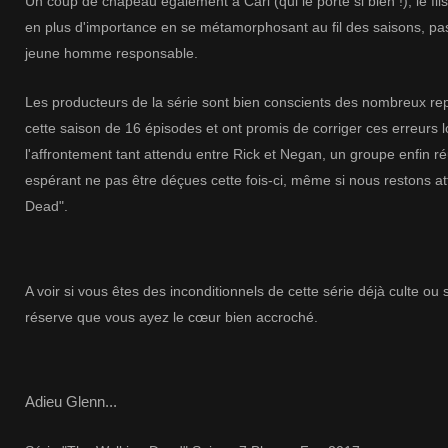
Un coup de chapeau également à Carl (qui le porte si bien !), le fil
en plus d'importance en se métamorphosant au fil des saisons, pas
jeune homme responsable.
Les
producteurs de la série sont bien conscients des nombreux rep
cette saison de 16 épisodes et ont promis de corriger ces erreurs 
l'affrontement tant attendu entre Rick et Negan, un groupe enfin réu
espérant ne pas être déçues cette fois-ci, même si nous restons a
Dead".
A voir si
vous êtes des inconditionnels de cette série déjà culte ou
réserve que vous ayez le cœur bien accroché.
Adieu Glenn...