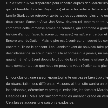
l'un d'entre eux va disparaître pour renaître auprès des Marcheur
qui fait trembler tous les Royaumes) et ainsi les aider à détruire 
famille Stark va se retrouver après toutes ces années, plus unie que
deux sœurs, Sansa et Arya. Jon Snow, devenu roi, tentera de trouv
combattre cette immense armée de zombies, qui approche à grand
histoire d'amour (avec la scène qui va avec) va naître entre Jon et
Encore une révélation. Mais le pire est à venir car un secret les co
encore qu'ils ne le pensent. Les Lannister vont de nouveau faire pa
désolidariser de sa sœur, plus cruelle et bornée que jamais, un mé
quand même) présent depuis le début de la série dans le sillage de
sans compter tout ce que nous ne pouvons vous révéler sans gâcher
En conclusion, une saison époustouflante qui passe bien trop vite
de réconciliation des différentes Maisons et leur lutte contre u
insaisissable, déterminé et presque invincible, les fameux March
Dead de GOT. Mais Jon sait comment les anéantir, grâce au verr
Cela laisse augurer une saison 8 explosive.