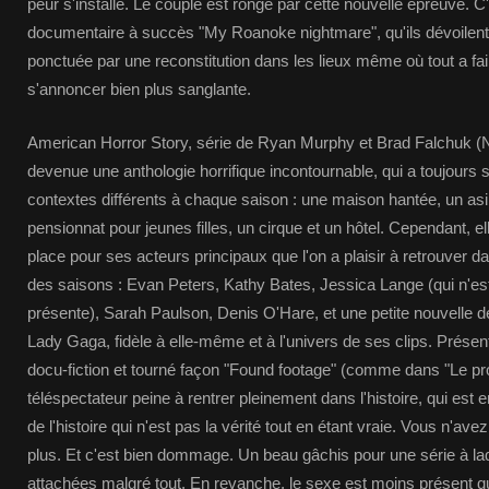
peur s'installe. Le couple est rongé par cette nouvelle épreuve. C'
documentaire à succès "My Roanoke nightmare", qu'ils dévoilent la
ponctuée par une reconstitution dans les lieux même où tout a fail
s'annoncer bien plus sanglante.
American Horror Story, série de Ryan Murphy et Brad Falchuk (N
devenue une anthologie horrifique incontournable, qui a toujours
contextes différents à chaque saison : une maison hantée, un asi
pensionnat pour jeunes filles, un cirque et un hôtel. Cependant, e
place pour ses acteurs principaux que l'on a plaisir à retrouver d
des saisons : Evan Peters, Kathy Bates, Jessica Lange (qui n'e
présente), Sarah Paulson, Denis O'Hare, et une petite nouvelle de
Lady Gaga, fidèle à elle-même et à l'univers de ses clips. Prése
docu-fiction et tourné façon "Found footage" (comme dans "Le proj
téléspectateur peine à rentrer pleinement dans l'histoire, qui est en f
de l'histoire qui n'est pas la vérité tout en étant vraie. Vous n'a
plus. Et c'est bien dommage. Un beau gâchis pour une série à la
attachées malgré tout. En revanche, le sexe est moins présent q