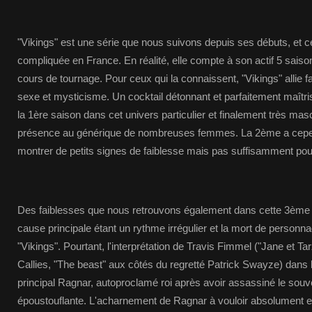
"Vikings" est une série que nous suivons depuis ses débuts, et ce
compliquée en France. En réalité, elle compte à son actif 5 sais
cours de tournage. Pour ceux qui la connaissent, "Vikings" allie fa
sexe et mysticisme. Un cocktail détonnant et parfaitement maîtr
la 1ère saison dans cet univers particulier et finalement très masc
présence au générique de nombreuses femmes. La 2ème a ce
montrer de petits signes de faiblesse mais pas suffisamment pour
Des faiblesses que nous retrouvons également dans cette 3ème 
cause principale étant un rythme irrégulier et la mort de perso
"Vikings". Pourtant, l'interprétation de Travis Fimmel ("Jane et 
Callies, "The beast" aux côtés du regretté Patrick Swayze) dans 
principal Ragnar, autoproclamé roi après avoir assassiné le souve
époustouflante. L'acharnement de Ragnar à vouloir absolument env