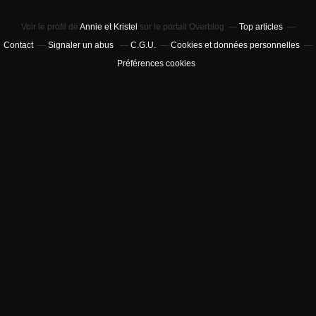
Voir le profil de
Annie et Kristel
sur le portail Overblog
Top articles
Contact
Signaler un abus
C.G.U.
Cookies et données personnelles
Préférences cookies