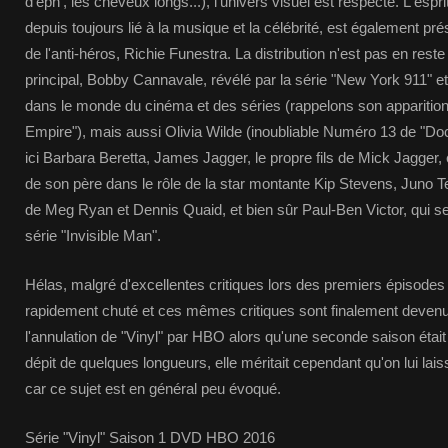
d'eph', les cheveux longs...), l'univers visuel est respecté. L'espri
depuis toujours lié à la musique et la célébrité, est également pré
de l'anti-héros, Richie Funestra. La distribution n'est pas en reste
principal, Bobby Cannavale, révélé par la série "New York 911" et
dans le monde du cinéma et des séries (rappelons son apparitio
Empire"), mais aussi Olivia Wilde (inoubliable Numéro 13 de "Do
ici Barbara Beretta, James Jagger, le propre fils de Mick Jagger, 
de son père dans le rôle de la star montante Kip Stevens, Juno Te
de Meg Ryan et Dennis Quaid, et bien sûr Paul-Ben Victor, qui se
série "Invisible Man".
Hélas, malgré d'excellentes critiques lors des premiers épisodes d
rapidement chuté et ces mêmes critiques sont finalement devenu
l'annulation de "Vinyl" par HBO alors qu'une seconde saison était
dépit de quelques longueurs, elle méritait cependant qu'on lui 
car ce sujet est en général peu évoqué.
Série "Vinyl" Saison 1 DVD HBO 2016