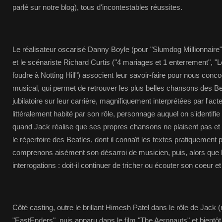
parlé sur notre blog), tous d'incontestables réussites.
Le réalisateur oscarisé Danny Boyle (pour "Slumdog Millionnaire" 
et le scénariste Richard Curtis ("4 mariages et 1 enterrement", "
foudre à Notting Hill") associent leur savoir-faire pour nous con
musical, qui permet de retrouver les plus belles chansons des B
jubilatoire sur leur carrière, magnifiquement interprétées par l'ac
littéralement habité par son rôle, personnage auquel on s'identifi
quand Jack réalise que ses propres chansons ne plaisent pas et q
le répertoire des Beatles, dont il connaît les textes pratiquement 
comprenons aisément son désarroi de musicien, puis, alors que la 
interrogations : doit-il continuer de tricher ou écouter son coeur e
Côté casting, outre le brillant Himesh Patel dans le rôle de Jack (
"EastEnders", puis apparu dans le film "The Aeronauts" et bientôt 