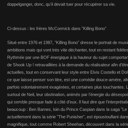
doppelganger, donc, qu'il devait tuer pour récupérer sa vie.
Ci-dessus : les frères McCormick dans "Killing Bono"
Situé entre 1976 et 1987, "Killing Bono" dresse le portrait de mu
ambitions mais qui vont très vite déchanter, tout en restant fidèle
Rythmée par une BOF énergique à la hauteur du sujet comportan
de Shook Up ! retravaillées à la demande du réalisateur afin d'êtr
actuelles, tout en conservant leur style entre Elvis Costello et Doll
ce que laisse penser son titre, est une comédie douce-amère, al
parfois volontairement exagérées, et certaines plus touchantes. 
surtout de Neil, leur obstination, animés par l'énergie du désespo
qui semble presque fade à côté d'eux. Il faut dire que l'interpréta
beaucoup : Ben Barnes, loin du Prince Caspian dans la saga "Le
actuellement dans la série "The Punisher", est époustouflant dans 
magnifique, tout comme Robert Sheehan, découvert dans la série