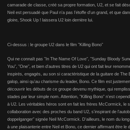
camarade de classe, créé sa propre formation, U2, et se fait dé
Neil est persuadé que Paul n'a pas l'étoffe d'un grand, et que da
gloire, Shook Up ! laissera U2 loin derrière lui.
Ci-dessus : le groupe U2 dans le film "Killing Bono"
Qui ne connaît pas "In The Name Of Love", "Sunday Bloody Sund
You", "One", et bien d'autres titres de U2 qui ont fait leur renom
inspirés, engagés, au son si caractéristique de la guitare de T
galop, ainsi qu'au charisme du leader, Bono. Ce film est justemen
découvrir les débuts de ce groupe devenu mythique, qui remplis
stades par leur simple nom. Attention, "Killing Bono" n'est cepen
à U2. Les véritables héros sont en fait les frères McCormick, le sc
collaboration avec des proches du band U2, s'inspirant de l'auto
doppelganger" signée Neil McCormick. D'ailleurs, le nom du lon
à une plaisanterie entre Neil et Bono, ce dernier affirmant être le