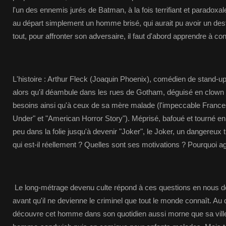
l'un des ennemis jurés de Batman, à la fois terrifiant et paradoxal
au départ simplement un homme brisé, qui aurait pu avoir un desti
tout, pour affronter son adversaire, il faut d'abord apprendre à conn
L'histoire : Arthur Fleck (Joaquin Phoenix), comédien de stand-u
alors qu'il déambule dans les rues de Gotham, déguisé en clown 
besoins ainsi qu'à ceux de sa mère malade (l'impeccable France
Under" et "American Horror Story"). Méprisé, bafoué et tourné en 
peu dans la folie jusqu'à devenir "Joker", le Joker, un dangereux
qui est-il réellement ? Quelles sont ses motivations ? Pourquoi agit
Le long-métrage devenu culte répond à ces questions en nous 
avant qu'il ne devienne le criminel que tout le monde connaît. Au 
découvre cet homme dans son quotidien aussi morne que sa vill