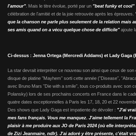
l'amour"
. Mais le titre évolue, porté par un
"beat funky et cool"
célébration de l'amitié et de la joie retrouvée après les épreuves.
que la chanson ne parle plus seulement de la relation mais 
ses amis quand on a vécu quelque chose de difficile"
ajoute 
Ci-dessus : Jenna Ortega (Mercredi Addams) et Lady Gaga 
La star devrait interpréter ce nouveau son ainsi que ceux de son d
disque de platine "Mayhem" sorti cette année ("Disease", "Abraca
avec Bruno Mars "Die with a smile", tous co-produits avec son
Polansky) lors de ses prochains concerts en France dans le ca
quatre dates exceptionnelles à Paris les 17, 18, 20 et 22 novemb
Des shows que Lady Gaga est impatiente de dévoiler :
"J'ai vra
mes fans français. Vous me manquez. J'aime tellement la Fra
plaisir à me produire aux JO de Paris 2024 (où elle interprét
de Zizi Jeanmaire, ndlr). J'ai adoré y être présente, c'était vr