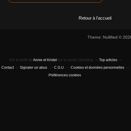
Retour à l'accueil
Theme: Nullified © 20
Voir le profil de
Annie et Kristel
sur le portail Overblog
Top articles
Contact
Signaler un abus
C.G.U.
Cookies et données personnelles
Préférences cookies