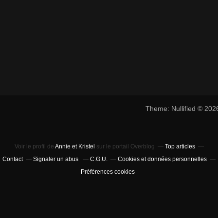
Theme: Nullified © 20
Voir le profil de
Annie et Kristel
sur le portail Overblog
Top articles
Contact
Signaler un abus
C.G.U.
Cookies et données personnelles
Préférences cookies