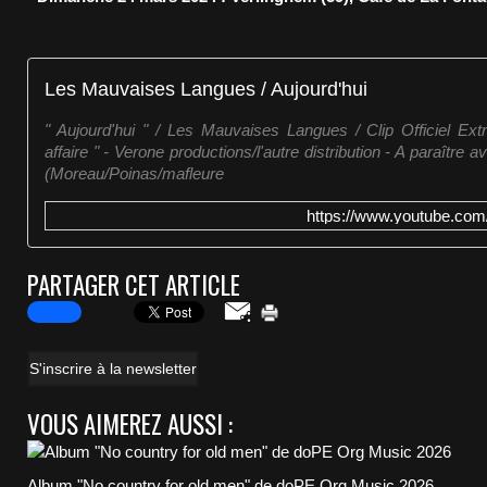
Les Mauvaises Langues / Aujourd'hui
" Aujourd'hui " / Les Mauvaises Langues / Clip Officiel Extr
affaire " - Verone productions/l'autre distribution - A paraîtr
(Moreau/Poinas/mafleure
https://www.youtube.co
PARTAGER CET ARTICLE
S'inscrire à la newsletter
VOUS AIMEREZ AUSSI :
Album "No country for old men" de doPE Org Music 2026