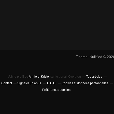
Theme: Nullified © 20
Voir le profil de
Annie et Kristel
sur le portail Overblog
Top articles
Contact
Signaler un abus
C.G.U.
Cookies et données personnelles
Préférences cookies