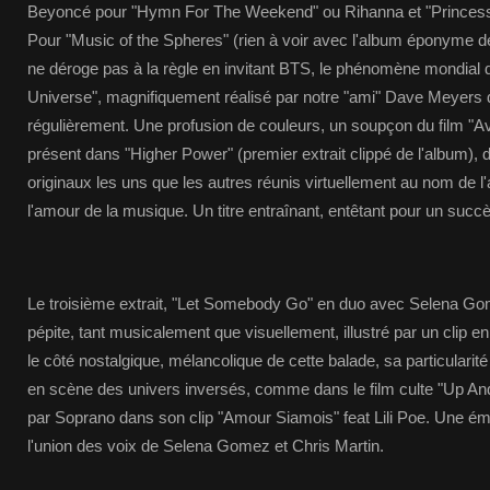
Beyoncé pour "Hymn For The Weekend" ou Rihanna et "Princes
Pour "Music of the Spheres" (rien à voir avec l'album éponyme de
ne déroge pas à la règle en invitant BTS, le phénomène mondial 
Universe", magnifiquement réalisé par notre "ami" Dave Meyers 
régulièrement. Une profusion de couleurs, un soupçon du film "Ava
présent dans "Higher Power" (premier extrait clippé de l'album), d
originaux les uns que les autres réunis virtuellement au nom de l'a
l'amour de la musique. Un titre entraînant, entêtant pour un succè
Le troisième extrait, "Let Somebody Go" en duo avec Selena Gom
pépite, tant musicalement que visuellement, illustré par un clip en
le côté nostalgique, mélancolique de cette balade, sa particularit
en scène des univers inversés, comme dans le film culte "Up And
par Soprano dans son clip "Amour Siamois" feat Lili Poe. Une ém
l'union des voix de Selena Gomez et Chris Martin.