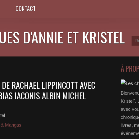
CONTACT
ES D'ANNIE ET KRISTEL
À PRO
T" DE RACHAEL LIPPINCOTT AVEC
BIAS IACONIS ALBIN MICHEL
Bienvenu
Kristel",
avec vou
tel
chronique
D & Mangas
livres, m
événemen