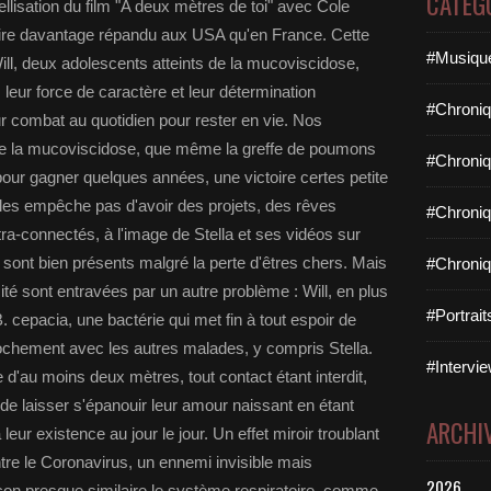
CATÉG
vellisation du film "A deux mètres de toi" avec Cole
éraire davantage répandu aux USA qu'en France. Cette
#Musique
 Will, deux adolescents atteints de la mucoviscidose,
s leur force de caractère et leur détermination
#Chroniq
ur combat au quotidien pour rester en vie. Nos
se la mucoviscidose, que même la greffe de poumons
#Chroniq
pour gagner quelques années, une victoire certes petite
les empêche pas d'avoir des projets, des rêves
#Chroniq
ultra-connectés, à l'image de Stella et ses vidéos sur
sont bien présents malgré la perte d'êtres chers. Mais
#Chroniq
cité sont entravées par un autre problème : Will, en plus
#Portrai
. cepacia, une bactérie qui met fin à tout espoir de
rochement avec les autres malades, y compris Stella.
#Intervie
ce d'au moins deux mètres, tout contact étant interdit,
e laisser s'épanouir leur amour naissant en étant
ARCHI
ur existence au jour le jour. Un effet miroir troublant
re le Coronavirus, un ennemi invisible mais
2026
çon presque similaire le système respiratoire, comme