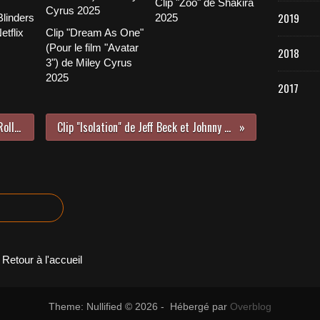
Clip "Zoo" de Shakira
2019
linders
2025
etflix
Clip "Dream As One"
(Pour le film "Avatar
2018
3") de Miley Cyrus
2025
2017
Clip "Living In A Ghost Town" The Rolling Stones 2020
Clip "Isolation" de Jeff Beck et Johnny Depp 2019/2020
Retour à l'accueil
Theme: Nullified © 2026 - Hébergé par
Overblog