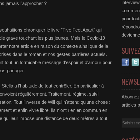
interview
ns jamais l'approcher ?
commente
pour tou
répondro
ouhaitions chroniquer le livre "Five Feet Apart" qui
deviennen
ie grave touchant les plus jeunes. Mais le Covid-19
rter notre article en raison du contexte ainsi que de la
SUIVE
rises dans le roman et nos gestes barrières actuels.
nt tout un formidable message d'espoir et d'amour pour
pas partager.
NEWSL
 Stella a l'habitude de tout contrôler. En particulier à
'envoient régulièrement. Traitement, régime, suivi
Abonnez-
tion. Tout l'inverse de Will qui n'attend qu'une chose :
articles 
sement et enfin vivre libre. Ils n'ont rien en commun en
e qui leur impose une distance de deux mètres à tout
Email