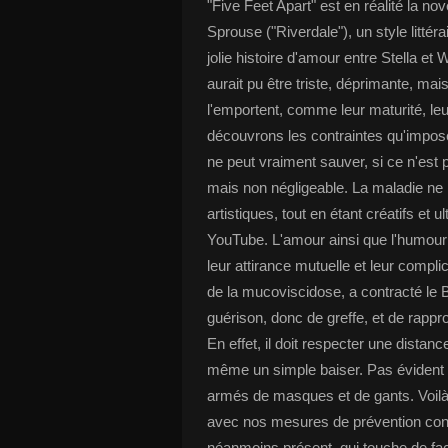
"Five Feet Apart" est en réalité la no
Sprouse ("Riverdale"), un style litt
jolie histoire d'amour entre Stella et
aurait pu être triste, déprimante, mai
l'emportent, comme leur maturité, le
découvrons les contraintes qu'impo
ne peut vraiment sauver, si ce n'est 
mais non négligeable. La maladie ne 
artistiques, tout en étant créatifs et 
YouTube. L'amour ainsi que l'humour 
leur attirance mutuelle et leur compli
de la mucoviscidose, a contracté le B
guérison, donc de greffe, et de rapp
En effet, il doit respecter une distan
même un simple baiser. Pas évident d
armés de masques et de gants. Voilà le
avec nos mesures de prévention cont
néanmoins présent, qui touche de fa