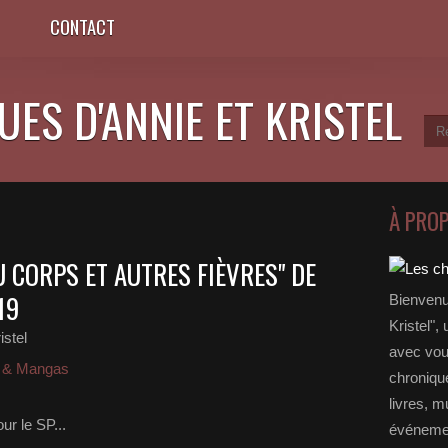
CONTACT
ES D'ANNIE ET KRISTEL
À PRO
U CORPS ET AUTRES FIÈVRES" DE
19
Bienvenu
Kristel",
istel
avec vou
D & Mangas
chronique
livres, m
ur le SP...
événemen