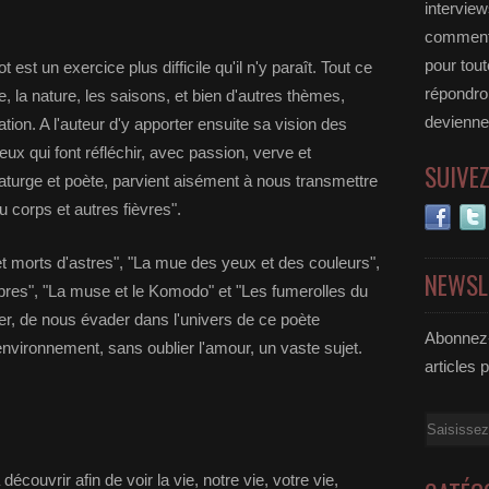
interview
commente
pour tou
est un exercice plus difficile qu'il n'y paraît. Tout ce
répondro
e, la nature, les saisons, et bien d'autres thèmes,
deviennen
tion. A l'auteur d'y apporter ensuite sa vision des
ux qui font réfléchir, avec passion, verve et
SUIVE
turge et poète, parvient aisément à nous transmettre
 corps et autres fièvres".
et morts d'astres", "La mue des yeux et des couleurs",
NEWSL
rbres", "La muse et le Komodo" et "Les fumerolles du
er, de nous évader dans l'univers de ce poète
Abonnez-
nvironnement, sans oublier l'amour, un vaste sujet.
articles 
Email
découvrir afin de voir la vie, notre vie, votre vie,