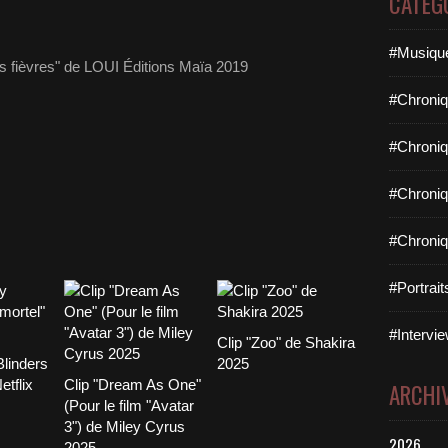
CATÉG
#Musique
es fièvres" de LOUI Éditions Maïa 2019
#Chroniq
#Chroniq
#Chroniq
#Chroniq
#Portrai
#Intervie
Clip "Zoo" de Shakira
linders
2025
etflix
Clip "Dream As One"
ARCHI
(Pour le film "Avatar
3") de Miley Cyrus
2026
2025