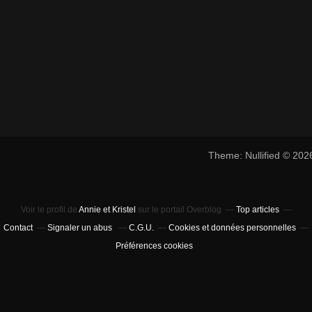
Theme: Nullified © 20
Voir le profil de
Annie et Kristel
sur le portail Overblog
Top articles
Contact
Signaler un abus
C.G.U.
Cookies et données personnelles
Préférences cookies