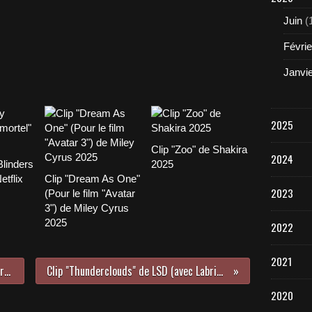
Juin
(
Févrie
Janvi
2025
Clip "Zoo" de Shakira
2024
linders
2025
etflix
Clip "Dream As One"
2023
(Pour le film "Avatar
3") de Miley Cyrus
2025
2022
2021
Série "Supernatural" Saison 12 Warner DVD 2017/2018
Clip "Thunderclouds" de LSD (avec Labrinth, Sia et Diplo) 2018
2020