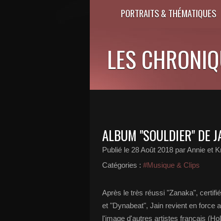
PORTRAITS & THÉMATIQUES
LES CHRONIQU
ALBUM "SOULDIER" DE J
Publié le
28 Août 2018
par Annie et Kr
Catégories :
#Musique & Clips
Après le très réussi "Zanaka", certif
et "Dynabeat", Jain revient en force 
l'image d'autres artistes français (Ho