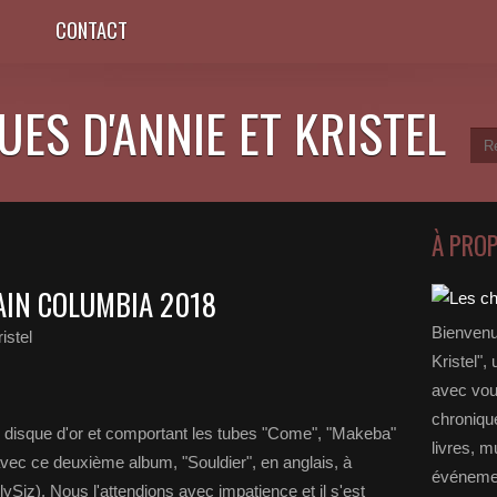
CONTACT
ES D'ANNIE ET KRISTEL
À PRO
AIN COLUMBIA 2018
Bienvenu
istel
Kristel",
avec vou
chronique
ié disque d'or et comportant les tubes "Come", "Makeba"
livres, m
avec ce deuxième album, "Souldier", en anglais, à
événemen
llySiz). Nous l'attendions avec impatience et il s'est