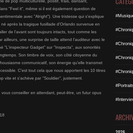
CATÉG
é de pop multiculturelle, positif, frais, dansant,
ans "Feel it", même si il est également question de
#Musique
entimentale avec "Alright"). Une tristesse qui s'explique
it né après la tragique fusillade d'Orlando survenue en
#Chroniq
aller de l'avant sont toujours intacts, tout comme les
 ailleurs, une surprise de taille attend l'auditeur avec le
#Chroniq
 "L'inspecteur Gadget" sur "Inspecta", aux sonorités
longtemps. Son timbre de voix, son côté citoyenne du
#Chroniq
housiasme communicatif, son énergie qu'elle transmet
essible. C'est tout cela que nous apportent les 10 titres
#Chroniq
op vite et s'achève par "Souldier", justement.
#Portrai
ous conseiller en attendant, peut-être, un futur opus
#Intervie
ARCHI
018
2026