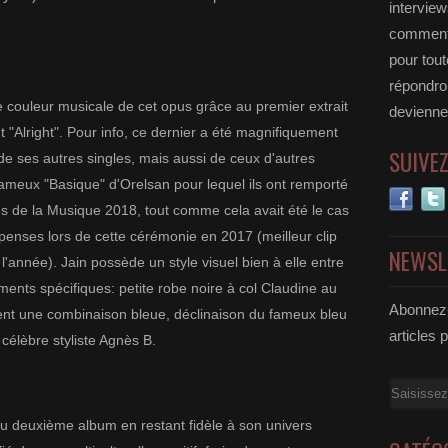
interview
commente
pour tou
répondro
e couleur musicale de cet opus grâce au premier extrait
deviennen
t "Alright". Pour info, ce dernier a été magnifiquement
SUIVE
 de ses autres singles, mais aussi de ceux d'autres
fameux "Basique" d'Orelsan pour lequel ils ont remporté
ires de la Musique 2018, tout comme cela avait été le cas
enses lors de cette cérémonie en 2017 (meilleur clip
NEWSL
l'année). Jain possède un style visuel bien à elle entre
ements spécifiques: petite robe noire à col Claudine au
Abonnez-
t une combinaison bleue, déclinaison du fameux bleu
articles 
 célèbre styliste Agnès B.
Email
 du deuxième album en restant fidèle à son univers