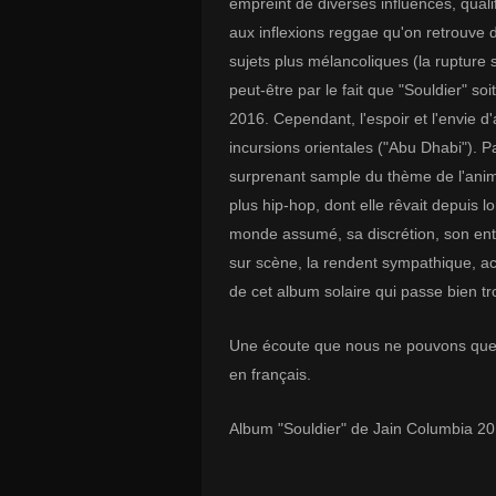
empreint de diverses influences, qualifi
aux inflexions reggae qu'on retrouve d
sujets plus mélancoliques (la rupture s
peut-être par le fait que "Souldier" so
2016. Cependant, l'espoir et l'envie d'
incursions orientales ("Abu Dhabi"). Par
surprenant sample du thème de l'animé
plus hip-hop, dont elle rêvait depuis 
monde assumé, sa discrétion, son ent
sur scène, la rendent sympathique, acc
de cet album solaire qui passe bien tr
Une écoute que nous ne pouvons que v
en français.
Album "Souldier" de Jain Columbia 2