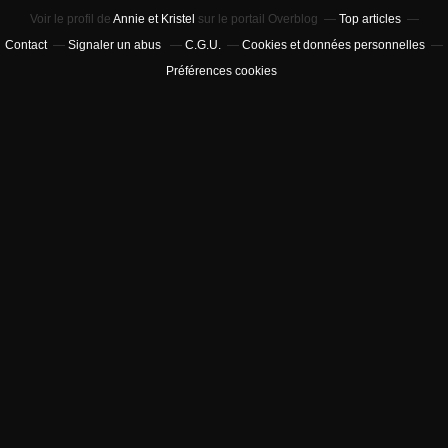
Voir le profil de
Annie et Kristel
sur le portail Overblog
Top articles
Contact
Signaler un abus
C.G.U.
Cookies et données personnelles
Préférences cookies