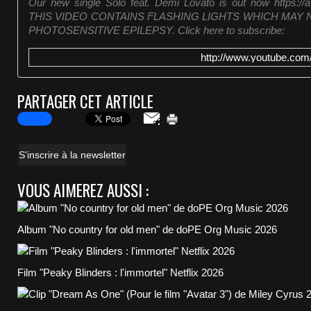
Our new single Solo feat. Demi Lovato is out now https://a
THIS VIDEO CONTAINS FLASHING LIGHTS WHICH MAY 
PHOTOSENSITIVE EPILEPSY. Click here to subscribe:
http://www.youtube.co
PARTAGER CET ARTICLE
S'inscrire à la newsletter
VOUS AIMEREZ AUSSI :
Album "No country for old men" de doPE Org Music 2026
Film "Peaky Blinders : l'immortel" Netflix 2026