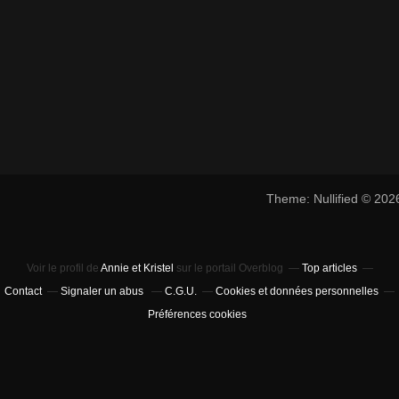
Theme: Nullified © 20
Voir le profil de
Annie et Kristel
sur le portail Overblog
Top articles
Contact
Signaler un abus
C.G.U.
Cookies et données personnelles
Préférences cookies