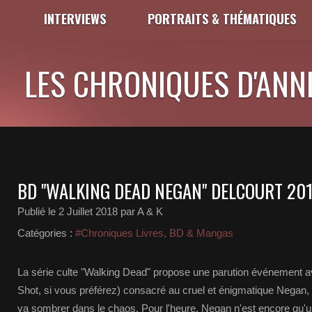
INTERVIEWS
PORTRAITS & THÉMATIQUES
LES CHRONIQUES D'ANNI
BD "WALKING DEAD NEGAN" DELCOURT 20
Publié le
2 Juillet 2018
par A & K
Catégories :
#Chroniques Livres, BD & Mangas
La série culte "Walking Dead" propose une parution événement a
Shot, si vous préférez) consacré au cruel et énigmatique Nega
va sombrer dans le chaos. Pour l'heure, Negan n'est encore qu'