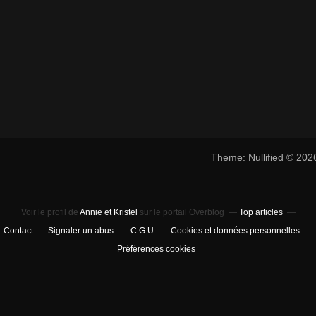
Theme: Nullified © 20
Voir le profil de
Annie et Kristel
sur le portail Overblog
Top articles
Contact
Signaler un abus
C.G.U.
Cookies et données personnelles
Préférences cookies