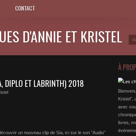
CONTACT
ES D'ANNIE ET KRISTEL
À PRO
IA, DIPLO ET LABRINTH) 2018
Bienvenu
istel
Kristel",
avec vou
chronique
livres, m
événemen
 découvrir un nouveau clip de Sia, ici sur le son "Audio"