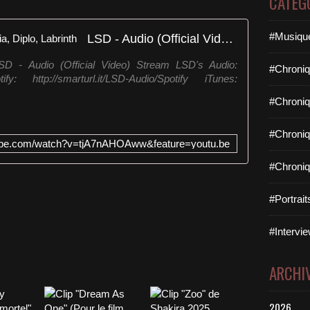
CATÉG
#Musique
LSD - Audio (Official Video) ft. Sia, Diplo, Labrinth
LSD - Audio (Official Video) Stream LSD's Audio:
#Chroniq
tify: http://smarturl.it/LSD-Audio/Spotify iTunes:
#Chroniq
#Chroniq
tube.com/watch?v=tjA7nAHOAww&feature=youtu.be
#Chroniq
#Portrai
#Intervie
ARCHI
2026