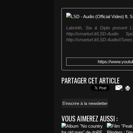
Labrinth, Sia & Diplo present 
http://smarturl.it/LSD-Audio Spo
http://smarturl.it/LSD-Audio/iTunes
https://www.you
PARTAGER CET ARTICLE
S'inscrire à la newsletter
VOUS AIMEREZ AUSSI :