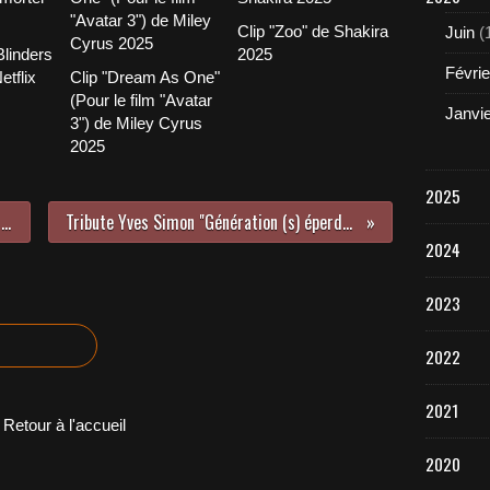
Clip "Zoo" de Shakira
Juin
(
linders
2025
Févrie
etflix
Clip "Dream As One"
(Pour le film "Avatar
Janvi
3") de Miley Cyrus
2025
2025
Film "Carbone" de Olivier Marchal DVD EuropaCorp 2017/2018
Tribute Yves Simon "Génération (s) éperdue (s)" Because Music 2 CD 2018
2024
2023
2022
2021
Retour à l'accueil
2020