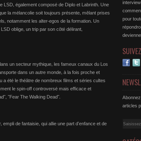
interview
 LSD, également composé de Diplo et Labrinth. Une
commente
que la mélancolie soit toujours présente, mêlant prises
pour tou
els, notamment les alter-egos de la formation. Un
répondro
LSD oblige, un trip par son côté délirant,
deviennen
SUIVE
r dans un secteur mythique, les fameux canaux du Los
ransporte dans un autre monde, à la fois proche et
NEWSL
ieu a été le théâtre de nombreux films et séries cultes
ent le spin-off controversé mais efficace et
d", "Fear The Walking Dead".
Abonnez-
articles 
Email
mpli de fantaisie, qui allie une part d'enfance et de