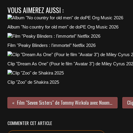
VOUS AIMEREZ AUSSI :
Album "No country for old men" de doPE Org Music 2026
Film "Peaky Blinders : l'immortel" Netflix 2026
Clip "Dream As One" (Pour le film "Avatar 3") de Miley Cyrus 20
Clip "Zoo" de Shakira 2025
Film "Seven Sisters" de Tommy Wirkola avec Noomi Rapace 2018 M6 Vidéo DVD
COMMENTER CET ARTICLE