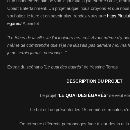
d'un financement afin de voir le jour via la plateforme Ulule, em
Coast Entertainment. Un projet auquel nous croyons et que nous
souhaitez le faire et en savoir plus, rendez-vous sur:
https://fr.ul
egares/
A bientôt
"Le Blues de la ville. Je l'ai toujours ressenti. Avant même d'y av
même de comprendre que si je ne laissais pas derrière moi ma fam
je ne serais jamais personne..."
Extrait du scénario
"Le quai des égarés"
de Yessine Terras
DESCRIPTION DU PROJET
Le projet "
LE QUAI DES ÉGARÉS
" se veut êtr
Le but est de présenter les 15 premières minutes d'u
On retrouve différents personnages face à leur destin et la