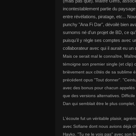
(mais pas que). Maître Gims, associé 
incontestablement partie du paysage 
entre révélations, piratage, etc... No
punchy "Ana Fi Dar", dévoilé bien avant
surnoms né d'un projet de BD, ce qu'
puisqu'il y règle ses comptes avec u
collaborateur avec qui il aurait eu un 
Mais ce serait mal le connaître, Maîtr
témoigne son premier single (et clip) o
brièvement aux côtés de sa sublime 
précédent opus "Tout donner". "Ceinture
avec des bonus pour chacun appelés D
que des versions alternatives. Diffic
Dan qui semblait être le plus comple
L'écoute fut un véritable plaisir, ag
avec Sofiane dont nous avions déjà c
Hayko, "Tu ne le vois pas" avec son fr