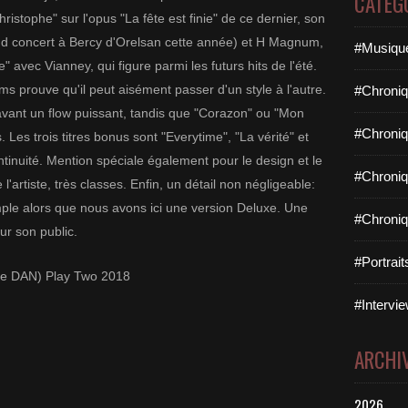
CATÉG
hristophe" sur l'opus "La fête est finie" de ce dernier, son
cond concert à Bercy d'Orelsan cette année) et H Magnum,
#Musique
avec Vianney, qui figure parmi les futurs hits de l'été.
ms prouve qu'il peut aisément passer d'un style à l'autre.
#Chroniq
avant un flow puissant, tandis que "Corazon" ou "Mon
#Chroniq
Les trois titres bonus sont "Everytime", "La vérité" et
tinuité. Mention spéciale également pour le design et le
#Chroniq
 l'artiste, très classes. Enfin, un détail non négligeable:
simple alors que nous avons ici une version Deluxe. Une
#Chroniq
ur son public.
#Portrai
me DAN) Play Two 2018
#Intervie
ARCHI
2026