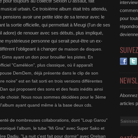
pour toujours au collectif Sexion D'assaut, fait
interview
musical urbain. Ce troisième album était très attendu,
commente
us pensions avoir une petite idée de sa teneur avec le
pour tou
 la sortie officielle, qui permettait à Meugi (l'un de ses
répondro
il adore) de renouer avec ses débuts, plus impliqué,
deviennen
ne mystérieuse personne qui serait peut-être un ex-
SUIVE
différent l'obligeant à changer
de maison de disques.
e Gims ayant un don pour brouiller les pistes. En
fficiel "Caméléon", plus classique, où il apparaît
épouse DemDem, déjà présente dans le clip de son
NEWSL
 noire" est en fait sorti en trois versions différentes
an qui proposent des sons et des feats inédits ainsi
Abonnez-
ile de choisir. Nous nous sommes décidées pour le 3ème
articles 
t, l'album ayant quand même à la base deux cds.
Email
rémenté de nombreuses collaborations, dont "Loup Garou"
hroniqué l'album, le tube "Mi Gna" avec Super Sako et
ère Dadju, "La nuit c'est fait pour dormir" avec Orelsan