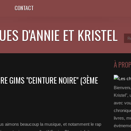
CONTACT
ES D'ANNIE ET KRISTEL
À PRO
RE GIMS "CEINTURE NOIRE" (3ÈME
Bienvenu
Kristel",
avec vou
chronique
livres, m
s aimons beaucoup la musique, et notamment le rap
événemen