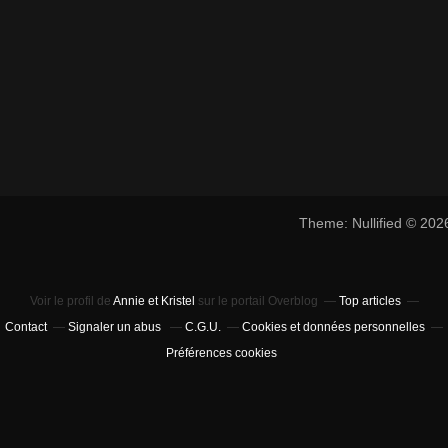
Theme: Nullified © 20
Voir le profil de
Annie et Kristel
sur le portail Overblog
Top articles
Contact
Signaler un abus
C.G.U.
Cookies et données personnelles
Préférences cookies