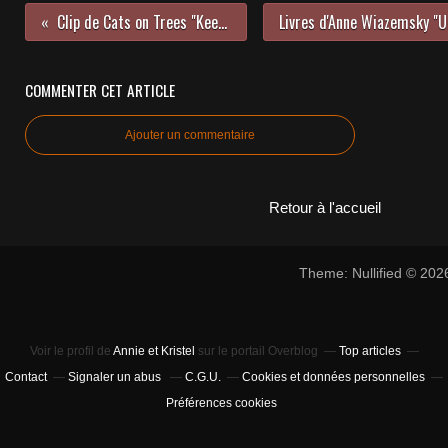
Clip de Cats on Trees "Keep on dancing" 2018
COMMENTER CET ARTICLE
Ajouter un commentaire
Retour à l'accueil
Theme: Nullified © 20
Voir le profil de
Annie et Kristel
sur le portail Overblog
Top articles
Contact
Signaler un abus
C.G.U.
Cookies et données personnelles
Préférences cookies