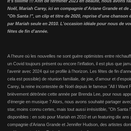
It's tiiiiime !!! Afin de terminer 2023 en beauté, nous avons fa
Noël, Mariah Carey, ici en compagnie d'Ariane Grande et de
"Oh Santa !", un clip et titre de 2020, reprise d'une chanso
par Mariah seule en 2010. L'occasion idéale pour nous de vo
fêtes de fin d'année.
A l'heure où les nouvelles ne sont guère optimistes entre réchauf
un Covid toujours présent ou encore l'inflation, il est plus que ja
l'avenir avec 2024 qui se profile à l'horizon. Les fêtes de fin d'a
cela est possible) de réunion familiale, de joie, d'amour et d'esp
Carey, la reine incontestée de Noël depuis le fameux "All I Want 
brièvement détrônée cette année par Brenda Lee, pour nous appo
d'énergie en musique ? Alors, nous avons souhaité partager avec 
star, moins connu certes, mais tout aussi irrésistible, "Oh Santa 
disponibles : en solo pour Mariah en 2010 et un featuring dix ans
compagnie d'Ariana Grande et Jennifer Hudson, des artistes don