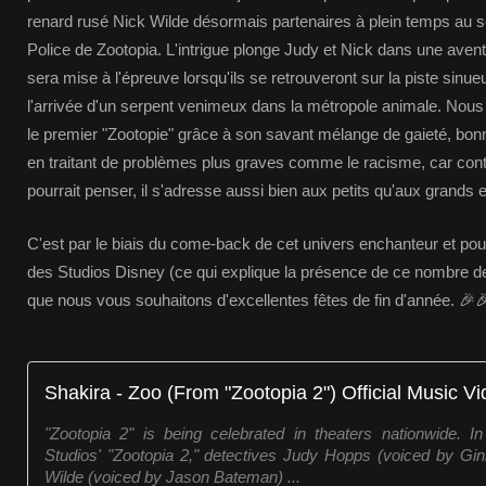
renard rusé Nick Wilde désormais partenaires à plein temps au 
Police de Zootopia. L'intrigue plonge Judy et Nick dans une avent
sera mise à l'épreuve lorsqu'ils se retrouveront sur la piste sinue
l'arrivée d'un serpent venimeux dans la métropole animale. Nou
le premier "Zootopie" grâce à son savant mélange de gaieté, bonn
en traitant de problèmes plus graves comme le racisme, car cont
pourrait penser, il s'adresse aussi bien aux petits qu'aux grands 
C'est par le biais du come-back de cet univers enchanteur et pou
des Studios Disney (ce qui explique la présence de ce nombre der
que nous vous souhaitons d'excellentes fêtes de fin d'année. 🎉
Shakira - Zoo (From "Zootopia 2") Official Music V
"Zootopia 2" is being celebrated in theaters nationwide. I
Studios' "Zootopia 2," detectives Judy Hopps (voiced by Gi
Wilde (voiced by Jason Bateman) ...