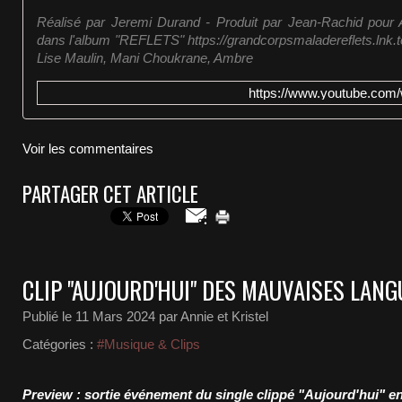
Réalisé par Jeremi Durand - Produit par Jean-Rachid pour
dans l'album "REFLETS" https://grandcorpsmaladereflets.lnk
Lise Maulin, Mani Choukrane, Ambre
https://www.youtube.co
Voir les commentaires
PARTAGER CET ARTICLE
CLIP "AUJOURD'HUI" DES MAUVAISES LAN
Publié le
11 Mars 2024
par Annie et Kristel
Catégories :
#Musique & Clips
Preview : sortie événement du single clippé "Aujourd'hui" en