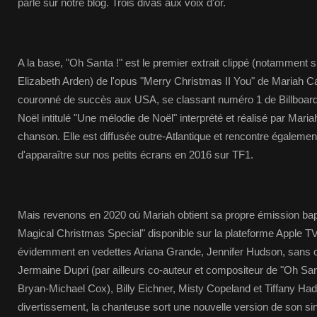
parlé sur notre blog. Trois divas aux voix d'or.
A la base, "Oh Santa !" est le premier extrait clippé (notamment
Elizabeth Arden) de l'opus "Merry Christmas II You" de Mariah Ca
couronné de succès aux USA, se classant numéro 1 de Billboard.
Noël intitulé "Une mélodie de Noël" interprété et réalisé par Mari
chanson. Elle est diffusée outre-Atlantique et rencontre égalemen
d'apparaître sur nos petits écrans en 2016 sur TF1.
Mais revenons en 2020 où Mariah obtient sa propre émission bap
Magical Christmas Special" disponible sur la plateforme Apple T
évidemment en vedettes Ariana Grande, Jennifer Hudson, sans 
Jermaine Dupri (par ailleurs co-auteur et compositeur de "Oh Sa
Bryan-Michael Cox), Billy Eichner, Misty Copeland et Tiffany Ha
divertissement, la chanteuse sort une nouvelle version de son si