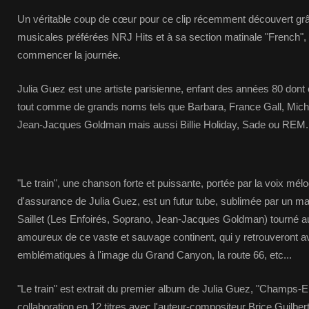
Un véritable coup de cœur pour ce clip récemment découvert grâ
musicales préférées NRJ Hits et à sa section matinale "French", 
commencer la journée.
Julia Guez est une artiste parisienne, enfant des années 80 dont e
tout comme de grands noms tels que Barbara, France Gall, Miche
Jean-Jacques Goldman mais aussi Billie Holiday, Sade ou REM.
"Le train", une chanson forte et puissante, portée par la voix mélo
d'assurance de Julia Guez, est un futur tube, sublimée par un ma
Saillet (Les Enfoirés, Soprano, Jean-Jacques Goldman) tourné a
amoureux de ce vaste et sauvage continent, qui y retrouveront ave
emblématiques à l'image du Grand Canyon, la route 66, etc...
"Le train" est extrait du premier album de Julia Guez, "Champs-El
collaboration en 12 titres avec l'auteur-compositeur Brice Guilbert,